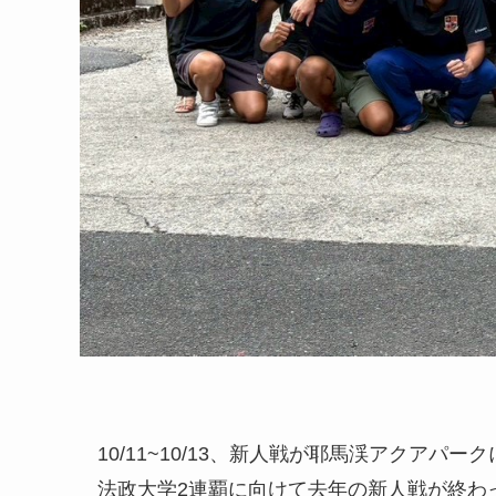
10/11~10/13、新人戦が耶馬渓アクアパ
法政大学2連覇に向けて去年の新人戦が終わ