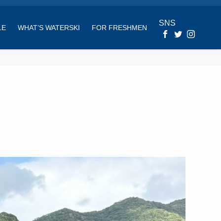
SNS
LE
WHAT’S WATERSKI
FOR FRESHMEN